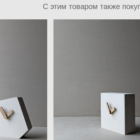
С этим товаром также поку
сы из бетона PER
Настольные часы из бетона ORM
ской коробке
в дизайнерской коробке
0 pуб.
2 750 pуб.
 наличии
Нет в наличии