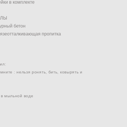
ейки в комплекте
АЛЫ
турный бетон
грязеотталкивающая пропитка
ил:
мните : нельзя ронять, бить, ковырять и
й в мыльной воде