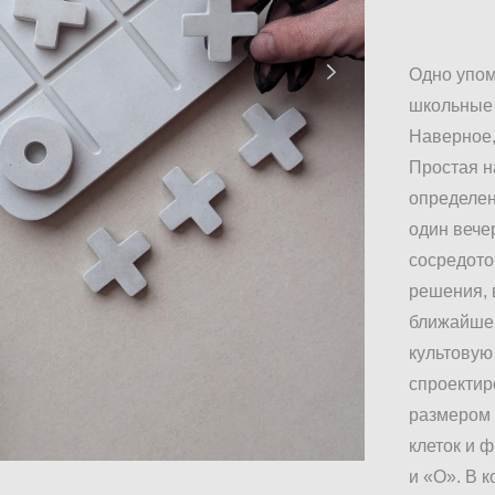
Одно упом
школьные 
Наверное,
Простая н
определен
один вече
сосредото
решения, 
ближайшей
культовую
спроектир
размером 
клеток и 
и «О». В 