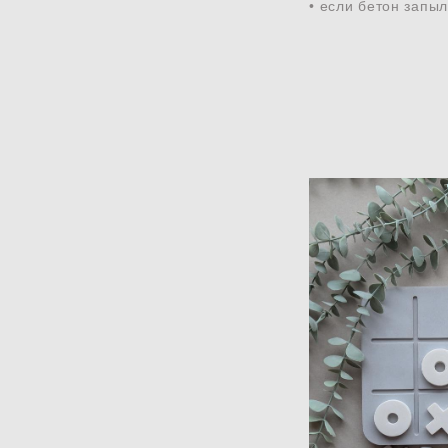
• если бетон запы
Настольная 
крестики - нол
бе
3 30