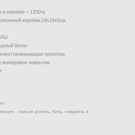
а в коробке ~ 1200гр
ревянной коробки:19х19х5см
АЛЫ
турный бетон
грязеотталкивающая пропитка
е велюровое покрытие
т
ил:
мните : нельзя ронять, бить, ковырять и