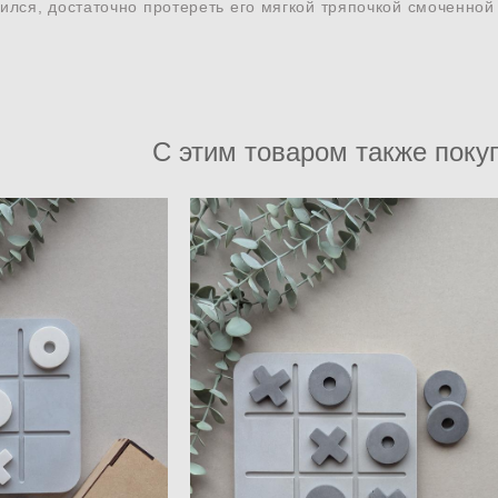
лился, достаточно протереть его мягкой тряпочкой смоченной
С этим товаром также поку
игра из бетона
Настольная игра из бетона
ики BRUNI (серый/
крестики - нолики BRUNI (серый/
лый)
базальт)
0 pуб.
3 300 pуб.