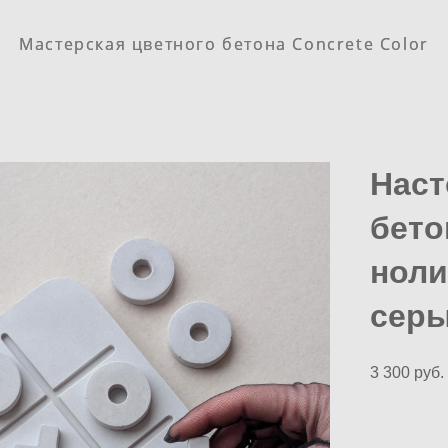
Мастерская цветного бетона Concrete Color
Мастерская цветного бетона Concrete Color
Наст
бето
ноли
серы
3 300 pуб.