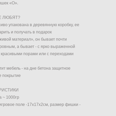
ишек «О».
ЕЕ ЛЮБЯТ?
асиво упакована в деревянную коробку, ее
арить и получать в подарок
 «живой материал», он бывает почти
ровным, а бывает - с ярко выраженной
, красивыми порами или с переходами
ртит мебель - на дне бетона защитное
е покрытие
РИСТИКИ
а ~ 1000гр
игровое поле -17х17х2см, размер фишки -