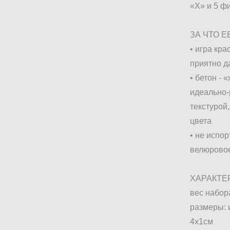
«Х» и 5 ф
ЗА ЧТО 
• игра кр
приятно д
• бетон -
идеально-
текстурой
цвета
• не испо
велюрово
ХАРАКТЕ
вес набор
размеры: 
4х1см