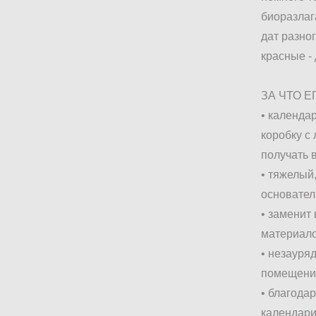
биоразлаг
дат разно
красные -
ЗА ЧТО 
• календа
коробку с
получать 
• тяжелый
основате
• заменит
материал
• незауря
помещени
• благода
календари