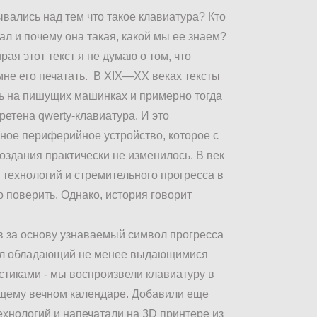
вались над тем что такое клавиатура? Кто
ал и почему она такая, какой мы ее знаем?
ая этот текст я не думаю о том, что
мне его печатать. В XIX—XX веках тексты
ь на пишущих машинках и примерно тогда
ретена qwerty-клавиатура. И это
ное периферийное устройство, которое с
оздания практически не изменилось. В век
технологий и стремительного прогресса в
о поверить. Однако, история говорит
яв за основу узнаваемый символ прогресса
ал обладающий не менее выдающимися
стиками - мы воспроизвели клавиатуру в
щему вечном календаре. Добавили еще
ехнологий и напечатали на 3D принтере из