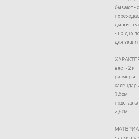
бывают - 
переходам
дырочкам
• на дне 
для защи
ХАРАКТЕ
вес ~ 2 кг
размеры:
календарь 
1,5см
подставка:
2,8см
МАТЕРИ
• архитек