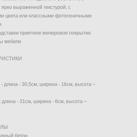
с ярко выраженной текстурой, с
и цвета или классными фотогеничными
и
подставки приятное велюровое покрытие
ты мебели
РИСТИКИ
- длина - 30,5см, ширина - 16см, высота ~
 длина - 31см, ширина - 6см, высота ~
АЛЫ
турный бетон