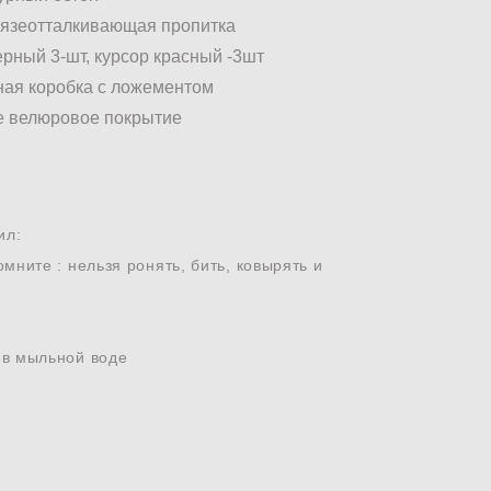
грязеотталкивающая пропитка
черный 3-шт, курсор красный -3шт
ная коробка с ложементом
е велюровое покрытие
ил:
мните : нельзя ронять, бить, ковырять и
 в мыльной воде