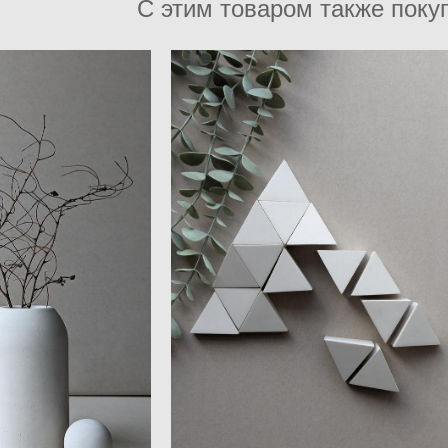
С этим товаром также поку
Логическая игра из бетона
бетона MIST
PUZZLE в подарочной упаковке
0 pуб.
3 300 pуб.
 наличии
Нет в наличии