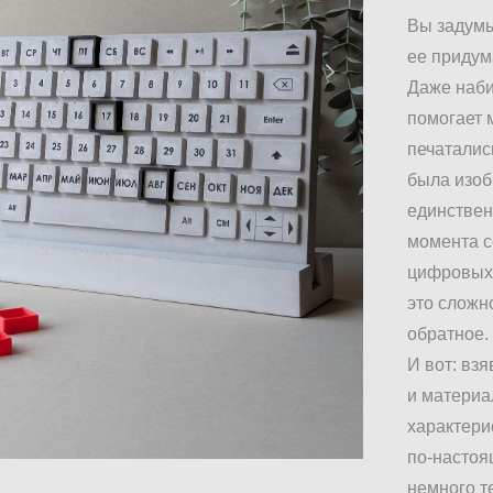
Вы задумы
ее придум
Даже набир
помогает 
печаталис
была изоб
единствен
момента с
цифровых 
это сложн
обратное.
И вот: вз
и матери
характери
по-настоя
немного т