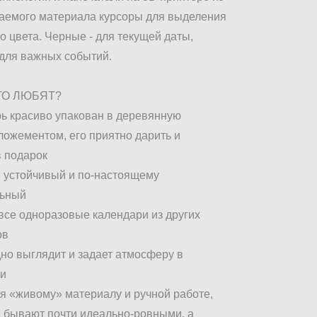
аемого материала курсоры для выделения
го цвета. Черные - для текущей даты,
 для важных событий.
ЕГО ЛЮБЯТ?
рь красиво упакован в деревянную
 ложементом, его приятно дарить и
в подарок
, устойчивый и по-настоящему
льный
 все одноразовые календари из других
ов
дно выглядит и задает атмосферу в
и
ря «живому» материалу и ручной работе,
 бывают почти идеально-ровными, а