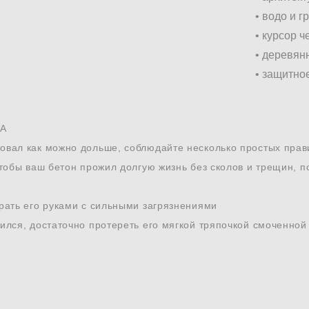
• водо и 
• курсор 
• деревян
• защитно
А
овал как можно дольше, соблюдайте несколько простых прав
чтобы ваш бетон прожил долгую жизнь без сколов и трещин, по
брать его руками с сильными загрязнениями
лился, достаточно протереть его мягкой тряпочкой смоченной