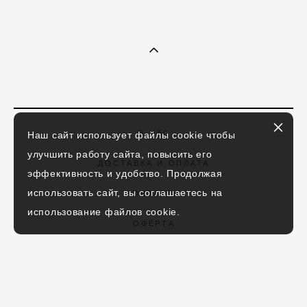
О НАС
Наш сайт использует файлы cookie чтобы
улучшить работу сайта, повысить его
ДОСТАВКА И ОПЛАТА
эффективность и удобство. Продолжая
использовать сайт, вы соглашаетесь на
КОНТАКТЫ
использование файлов cookie.
ОФЕРТА
ПОЛИТИКА КОНФИДЕНЦИАЛЬНОСТИ
+7 966 037 25 98